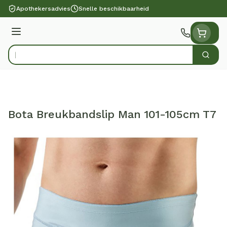
Ga naar de inhoud
Apothekersadvies
Snelle beschikbaarheid
Menu
Zoek
Product, merk, categorie...
Bota Breukbandslip Man 101-105cm T7