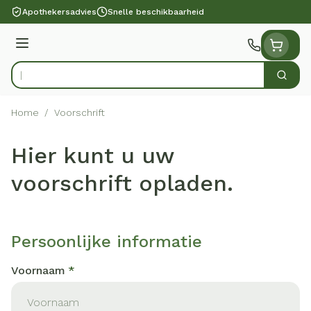
Ga naar de inhoud
Apothekersadvies
Snelle beschikbaarheid
Menu
Zoek
Product, merk, categorie...
Home
/
Voorschrift
Hier kunt u uw
voorschrift opladen.
Persoonlijke informatie
Voornaam