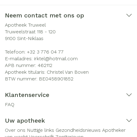
Neem contact met ons op
Apotheek Truweel
Truweelstraat 118 - 120
9100
Sint-Niklaas
Telefoon:
+32 3 776 04 77
E-mailadres:
irktel@
hotmail.com
APB nummer:
462112
Apotheek titularis:
Christel Van Boven
BTW nummer:
BE0458901852
Klantenservice
FAQ
Uw apotheek
Over ons
Nuttige links
Gezondheidsnieuws
Apotheker
van wacht
Voorschrift
Zorgtarieven