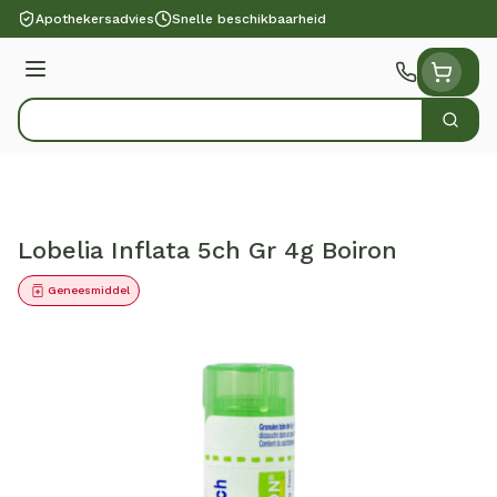
Ga naar de inhoud
Apothekersadvies
Snelle beschikbaarheid
Menu
Zoek
Product, merk, categorie...
Lobelia Inflata 5ch Gr 4g Boiron
Geneesmiddel