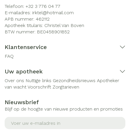
Telefoon:
+32 3 776 04 77
E-mailadres:
irktel@
hotmail.com
APB nummer:
462112
Apotheek titularis:
Christel Van Boven
BTW nummer:
BE0458901852
Klantenservice
FAQ
Uw apotheek
Over ons
Nuttige links
Gezondheidsnieuws
Apotheker
van wacht
Voorschrift
Zorgtarieven
Nieuwsbrief
Blijf op de hoogte van nieuwe producten en promoties
E-mail adres