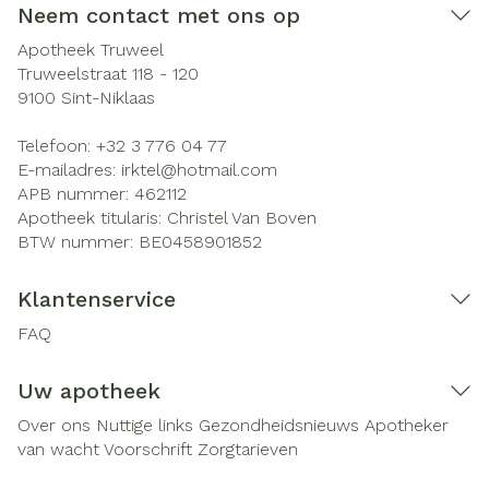
Neem contact met ons op
Apotheek Truweel
Truweelstraat 118 - 120
9100
Sint-Niklaas
Telefoon:
+32 3 776 04 77
E-mailadres:
irktel@
hotmail.com
APB nummer:
462112
Apotheek titularis:
Christel Van Boven
BTW nummer:
BE0458901852
Klantenservice
FAQ
Uw apotheek
Over ons
Nuttige links
Gezondheidsnieuws
Apotheker
van wacht
Voorschrift
Zorgtarieven