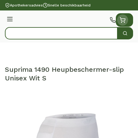
Ga naar de inhoud
Apothekersadvies
Snelle beschikbaarheid
Menu
Zoek
Product, merk, categorie...
Suprima 1490 Heupbeschermer-slip
Unisex Wit S