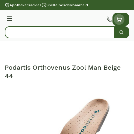
Ga naar de inhoud
Apothekersadvies
Snelle beschikbaarheid
Menu
Zoek
Product, merk, categorie...
Podartis Orthovenus Zool Man Beige
44