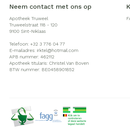
Neem contact met ons op
K
Zuurstof
Eelt
Ademhalingsst
Eksteroog - li
Apotheek Truweel
F
Truweelstraat 118 - 120
Toon meer
9100
Sint-Niklaas
Spieren en ge
Telefoon:
+32 3 776 04 77
E-mailadres:
irktel@
hotmail.com
Specifiek voo
APB nummer:
462112
Naalden en sp
Infecties
Apotheek titularis:
Christel Van Boven
Lichaamsverzo
BTW nummer:
BE0458901852
Spuiten
Deodorant
Oplossing voor 
Gezichtsverzor
Luizen
Naalden
Naalden voor i
Diagnostica
pennaalden
Toon meer