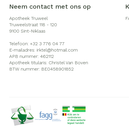
Neem contact met ons op
K
Zuurstof
Eelt
Ademhalingsst
Eksteroog - li
Apotheek Truweel
F
Truweelstraat 118 - 120
Toon meer
9100
Sint-Niklaas
Spieren en ge
Telefoon:
+32 3 776 04 77
E-mailadres:
irktel@
hotmail.com
Specifiek voo
APB nummer:
462112
Naalden en sp
Infecties
Apotheek titularis:
Christel Van Boven
Lichaamsverzo
BTW nummer:
BE0458901852
Spuiten
Deodorant
Oplossing voor 
Gezichtsverzor
Luizen
Naalden
Naalden voor i
Diagnostica
pennaalden
Toon meer