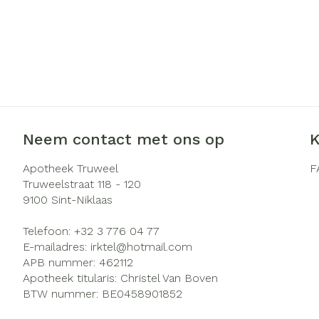
Neem contact met ons op
K
Apotheek Truweel
F
Truweelstraat 118 - 120
9100
Sint-Niklaas
Telefoon:
+32 3 776 04 77
E-mailadres:
irktel@
hotmail.com
APB nummer:
462112
Apotheek titularis:
Christel Van Boven
BTW nummer:
BE0458901852