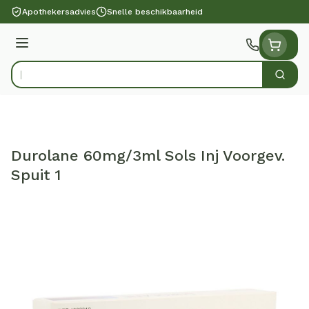
Ga naar de inhoud
Apothekersadvies
Snelle beschikbaarheid
Menu
Zoek
Product, merk, categorie...
Durolane 60mg/3ml Sols Inj Voorgev.
Spuit 1