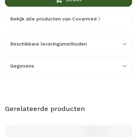
Bekijk alle producten van Covarmed
Beschikbare leveringsmethoden
Gegevens
Gerelateerde producten
Navigeren door de elementen van de carrousel is mogelijk m
Druk om carrousel over te slaan
Druk op om naar carrouselnavigatie te gaan