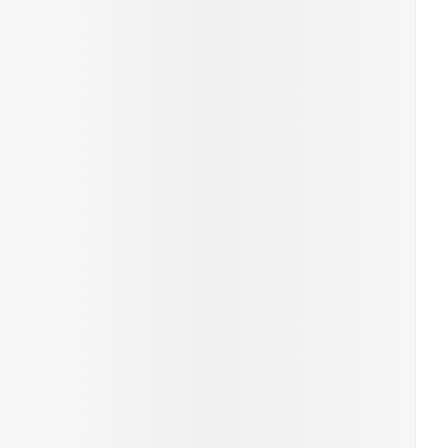
erende
Parfums en
geurproducten
CBD