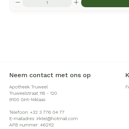
Neem contact met ons op
K
Apotheek Truweel
F
Truweelstraat 118 - 120
9100
Sint-Niklaas
Telefoon:
+32 3 776 04 77
E-mailadres:
irktel@
hotmail.com
APB nummer:
462112