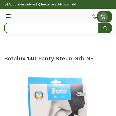
Ga naar de inhoud
Apothekersadvies
Snelle beschikbaarheid
Menu
Zoek
Product, merk, categorie...
Botalux 140 Panty Steun Grb N5