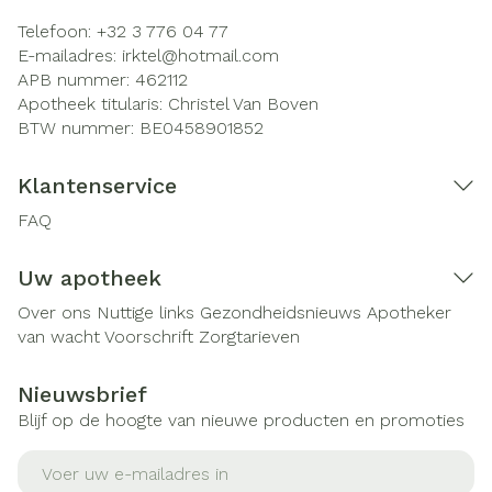
Telefoon:
+32 3 776 04 77
E-mailadres:
irktel@
hotmail.com
APB nummer:
462112
Apotheek titularis:
Christel Van Boven
BTW nummer:
BE0458901852
Klantenservice
FAQ
Uw apotheek
Over ons
Nuttige links
Gezondheidsnieuws
Apotheker
van wacht
Voorschrift
Zorgtarieven
Nieuwsbrief
Blijf op de hoogte van nieuwe producten en promoties
E-mail adres