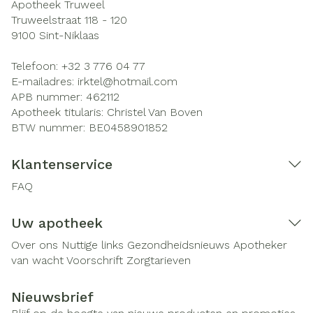
Apotheek Truweel
Truweelstraat 118 - 120
9100
Sint-Niklaas
Telefoon:
+32 3 776 04 77
E-mailadres:
irktel@
hotmail.com
APB nummer:
462112
Apotheek titularis:
Christel Van Boven
BTW nummer:
BE0458901852
Klantenservice
FAQ
Uw apotheek
Over ons
Nuttige links
Gezondheidsnieuws
Apotheker
van wacht
Voorschrift
Zorgtarieven
Nieuwsbrief