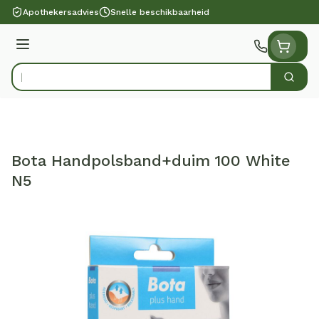
Ga naar de inhoud
Apothekersadvies
Snelle beschikbaarheid
Menu
Zoek
Product, merk, categorie...
Bota Handpolsband+duim 100 White
N5