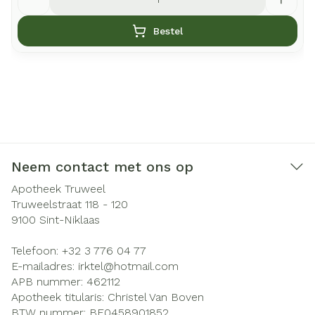
Bestel
Neem contact met ons op
Apotheek Truweel
Truweelstraat 118 - 120
9100
Sint-Niklaas
Telefoon:
+32 3 776 04 77
E-mailadres:
irktel@
hotmail.com
APB nummer:
462112
Apotheek titularis:
Christel Van Boven
BTW nummer:
BE0458901852