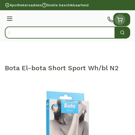
Ga naar de inhoud
Apothekersadvies
Snelle beschikbaarheid
Menu
Zoek
Product, merk, categorie...
Bota El-bota Short Sport Wh/bl N2