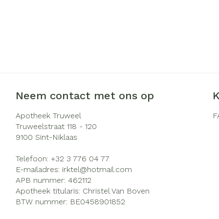
Neem contact met ons op
K
Apotheek Truweel
F
Truweelstraat 118 - 120
9100
Sint-Niklaas
Telefoon:
+32 3 776 04 77
E-mailadres:
irktel@
hotmail.com
APB nummer:
462112
Apotheek titularis:
Christel Van Boven
BTW nummer:
BE0458901852