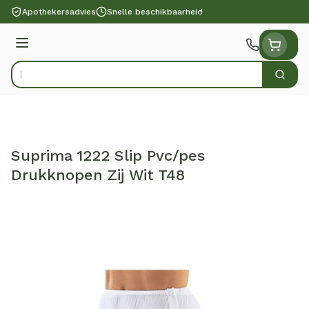
Ga naar de inhoud
Apothekersadvies
Snelle beschikbaarheid
Menu
Zoek
Product, merk, categorie...
Suprima 1222 Slip Pvc/pes
Drukknopen Zij Wit T48