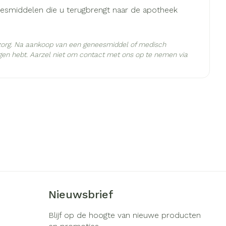
je
Badkamer
neesmiddelen die u terugbrengt naar de apotheek
s
Bed
ng zon
Doorliggen - decubitis
zorg. Na aankoop van een geneesmiddel of medisch
gie
Urinewegen
gen hebt. Aarzel niet om contact met ons op te nemen via
Toon meer
- 25°C)
eid, spanning
Stoppen met roken
t en intieme
Gezichtsreiniging -
ontschminken
en
Instrumenten
Anti tumor middelen
 -
en
Reinigingsmelk, - crème, -
che
ie
olie en gel
Anesthesie
jn
Tonic - lotion
zorging
Micellair water
Nieuwsbrief
ie
Diverse
Specifiek voor de ogen
Blijf op de hoogte van nieuwe producten
geneesmiddelen
Toon meer