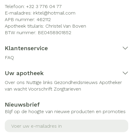
Telefoon:
+32 3 776 04 77
E-mailadres:
irktel@
hotmail.com
APB nummer:
462112
Apotheek titularis:
Christel Van Boven
BTW nummer:
BE0458901852
Klantenservice
FAQ
Uw apotheek
Over ons
Nuttige links
Gezondheidsnieuws
Apotheker
van wacht
Voorschrift
Zorgtarieven
Nieuwsbrief
Blijf op de hoogte van nieuwe producten en promoties
E-mail adres