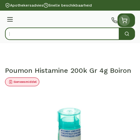
Ga naar de inhoud
Apothekersadvies
Snelle beschikbaarheid
Menu
Zoek
Product, merk, categorie...
Poumon Histamine 200k Gr 4g Boiron
Geneesmiddel