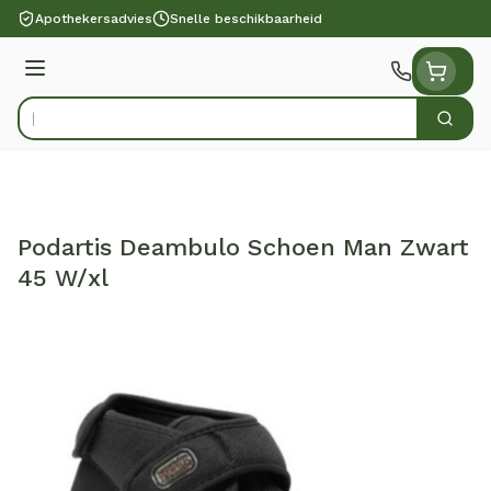
Ga naar de inhoud
Apothekersadvies
Snelle beschikbaarheid
Menu
Zoek
Product, merk, categorie...
Podartis Deambulo Schoen Man Zwart
45 W/xl