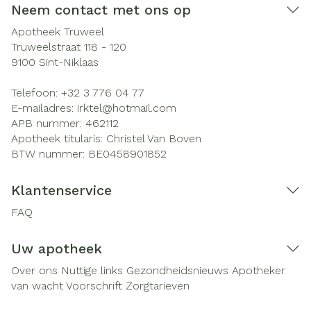
Neem contact met ons op
Apotheek Truweel
Truweelstraat 118 - 120
9100
Sint-Niklaas
Telefoon:
+32 3 776 04 77
E-mailadres:
irktel@
hotmail.com
APB nummer:
462112
Apotheek titularis:
Christel Van Boven
BTW nummer:
BE0458901852
Klantenservice
FAQ
Uw apotheek
Over ons
Nuttige links
Gezondheidsnieuws
Apotheker
van wacht
Voorschrift
Zorgtarieven