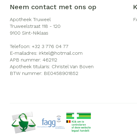
Neem contact met ons op
K
Zuurstof
Eelt
Ademhalingsst
Eksteroog - li
Apotheek Truweel
F
Truweelstraat 118 - 120
Toon meer
9100
Sint-Niklaas
Spieren en ge
Telefoon:
+32 3 776 04 77
E-mailadres:
irktel@
hotmail.com
Specifiek voo
APB nummer:
462112
Naalden en sp
Infecties
Apotheek titularis:
Christel Van Boven
Lichaamsverzo
BTW nummer:
BE0458901852
Spuiten
Deodorant
Oplossing voor 
Gezichtsverzor
Luizen
Naalden
Naalden voor i
Diagnostica
pennaalden
Toon meer