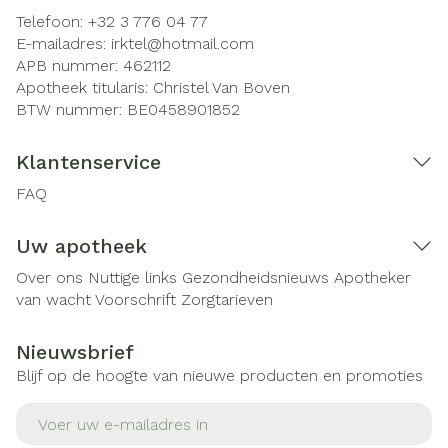
Telefoon:
+32 3 776 04 77
E-mailadres:
irktel@
hotmail.com
APB nummer:
462112
Apotheek titularis:
Christel Van Boven
BTW nummer:
BE0458901852
Klantenservice
FAQ
Uw apotheek
Over ons
Nuttige links
Gezondheidsnieuws
Apotheker
van wacht
Voorschrift
Zorgtarieven
Nieuwsbrief
Blijf op de hoogte van nieuwe producten en promoties
E-mail adres