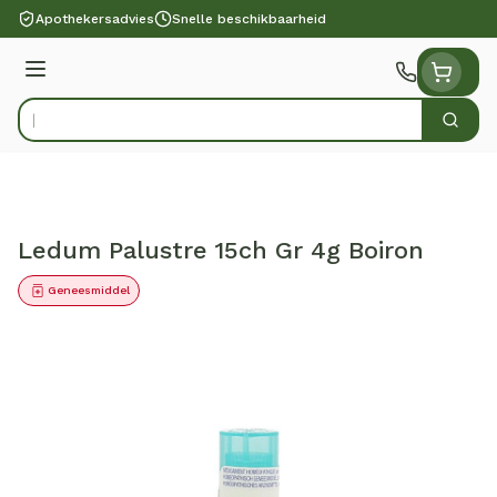
Ga naar de inhoud
Apothekersadvies
Snelle beschikbaarheid
Menu
Zoek
Product, merk, categorie...
Ledum Palustre 15ch Gr 4g Boiron
Geneesmiddel