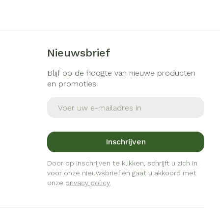
s
Bed
ng zon
Doorliggen - decubitis
gie
Urinewegen
Toon meer
Nieuwsbrief
eid, spanning
Stoppen met roken
Blijf op de hoogte van nieuwe producten
en promoties
t en intieme
Gezichtsreiniging -
ontschminken
en
Instrumenten
E-mail adres
Anti tumor middelen
 -
en
Reinigingsmelk, - crème, -
che
ie
olie en gel
Anesthesie
Inschrijven
jn
Tonic - lotion
zorging
Micellair water
Door op inschrijven te klikken, schrijft u zich in
voor onze nieuwsbrief en gaat u akkoord met
ie
Diverse
Specifiek voor de ogen
onze
privacy policy
.
geneesmiddelen
Toon meer
et