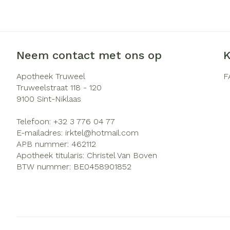
Zuurstof
Eelt
Ademhalingsst
Eksteroog - li
Toon meer
Neem contact met ons op
K
Spieren en ge
Apotheek Truweel
F
Truweelstraat 118 - 120
Specifiek voo
9100
Sint-Niklaas
Naalden en sp
Infecties
Lichaamsverzo
Telefoon:
+32 3 776 04 77
Spuiten
Deodorant
E-mailadres:
irktel@
hotmail.com
Oplossing voor 
APB nummer:
462112
Gezichtsverzor
Luizen
Apotheek titularis:
Christel Van Boven
Naalden
BTW nummer:
BE0458901852
Naalden voor i
Diagnostica
pennaalden
Toon meer