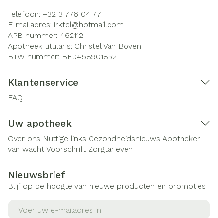
Telefoon:
+32 3 776 04 77
E-mailadres:
irktel@
hotmail.com
APB nummer:
462112
Apotheek titularis:
Christel Van Boven
BTW nummer:
BE0458901852
Klantenservice
FAQ
Uw apotheek
Over ons
Nuttige links
Gezondheidsnieuws
Apotheker
van wacht
Voorschrift
Zorgtarieven
Nieuwsbrief
Blijf op de hoogte van nieuwe producten en promoties
E-mail adres