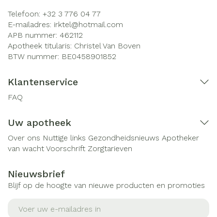
Telefoon:
+32 3 776 04 77
E-mailadres:
irktel@
hotmail.com
APB nummer:
462112
Apotheek titularis:
Christel Van Boven
BTW nummer:
BE0458901852
Klantenservice
FAQ
Uw apotheek
Over ons
Nuttige links
Gezondheidsnieuws
Apotheker
van wacht
Voorschrift
Zorgtarieven
Nieuwsbrief
Blijf op de hoogte van nieuwe producten en promoties
E-mail adres