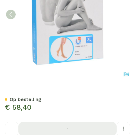
Bota Tovarix 20/ii Kous Ad-
Op bestelling
€ 58,40
Aantal