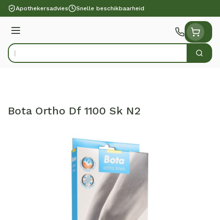
Ga naar de inhoud
Apothekersadvies
Snelle beschikbaarheid
Menu
Zoek
Product, merk, categorie...
Bota Ortho Df 1100 Sk N2