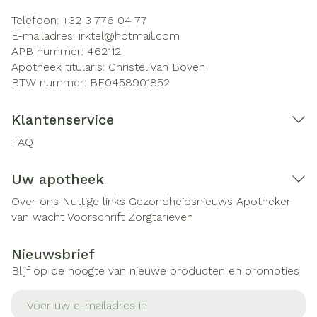
Telefoon:
+32 3 776 04 77
E-mailadres:
irktel@
hotmail.com
APB nummer:
462112
Apotheek titularis:
Christel Van Boven
BTW nummer:
BE0458901852
Klantenservice
FAQ
Uw apotheek
Over ons
Nuttige links
Gezondheidsnieuws
Apotheker
van wacht
Voorschrift
Zorgtarieven
Nieuwsbrief
Blijf op de hoogte van nieuwe producten en promoties
E-mail adres