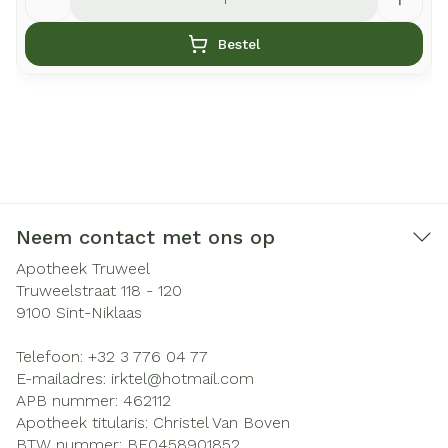
Bestel
Neem contact met ons op
Apotheek Truweel
Truweelstraat 118 - 120
9100
Sint-Niklaas
Telefoon:
+32 3 776 04 77
E-mailadres:
irktel@
hotmail.com
APB nummer:
462112
Apotheek titularis:
Christel Van Boven
BTW nummer:
BE0458901852