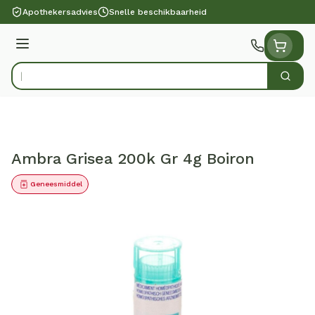
Ga naar de inhoud
Apothekersadvies
Snelle beschikbaarheid
Menu
Zoek
Product, merk, categorie...
Ambra Grisea 200k Gr 4g Boiron
Geneesmiddel