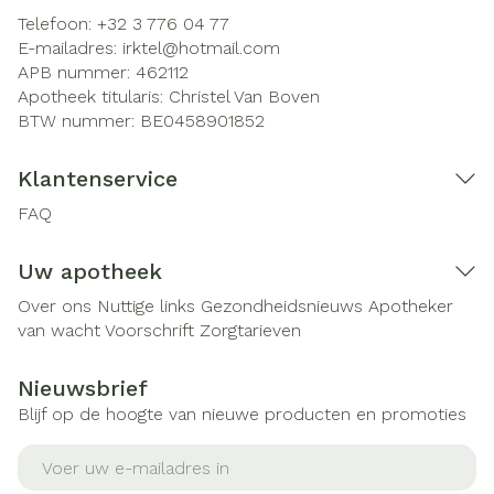
Telefoon:
+32 3 776 04 77
E-mailadres:
irktel@
hotmail.com
APB nummer:
462112
Apotheek titularis:
Christel Van Boven
BTW nummer:
BE0458901852
Klantenservice
FAQ
Uw apotheek
Over ons
Nuttige links
Gezondheidsnieuws
Apotheker
van wacht
Voorschrift
Zorgtarieven
Nieuwsbrief
Blijf op de hoogte van nieuwe producten en promoties
E-mail adres