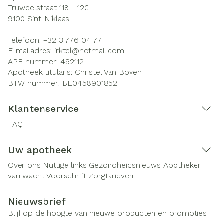
Truweelstraat 118 - 120
9100
Sint-Niklaas
Telefoon:
+32 3 776 04 77
E-mailadres:
irktel@
hotmail.com
APB nummer:
462112
Apotheek titularis:
Christel Van Boven
BTW nummer:
BE0458901852
Klantenservice
FAQ
Uw apotheek
Over ons
Nuttige links
Gezondheidsnieuws
Apotheker
van wacht
Voorschrift
Zorgtarieven
Nieuwsbrief
Blijf op de hoogte van nieuwe producten en promoties